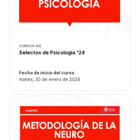
Imagen del curso
CURSOS ISE
Nombre del curso
Selectos de Psicología '24
Texto del resumen del curso:
Fecha de inicio del curso
martes, 30 de enero de 2024
Imagen del curso" Metodología de la Neuro B '23