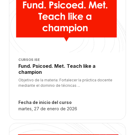
Imagen del curso
CURSOS ISE
Nombre del curso
Fund. Psicoed. Met. Teach like a
champion
Texto del resumen del curso:
Objetivo de la materia: Fortalecer la práctica docente
mediante el dominio de técnicas ...
Fecha de inicio del curso
martes, 27 de enero de 2026
Imagen del curso" Selectos de Psicología '25