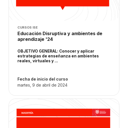
Imagen del curso
CURSOS ISE
Nombre del curso
Educación Disruptiva y ambientes de
aprendizaje '24
Texto del resumen del curso:
OBJETIVO GENERAL: Conocer y aplicar
estrategias de enseñanza en ambientes
reales, virtuales y ...
Fecha de inicio del curso
martes, 9 de abril de 2024
Imagen del curso" Diseño Curricular: aplicación de tests. '24