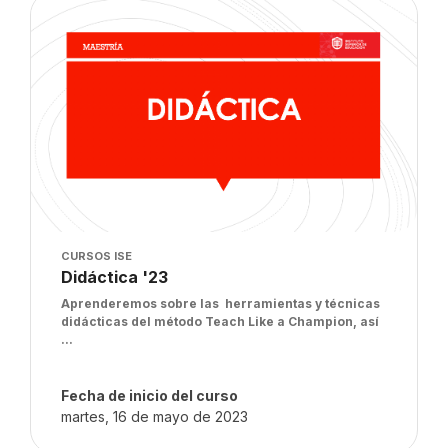
Imagen del curso" Didáctica '23
Imagen del curso
CURSOS ISE
Nombre del curso
Didáctica '23
Texto del resumen del curso:
Aprenderemos sobre las herramientas y técnicas
didácticas del método Teach Like a Champion, así
...
Fecha de inicio del curso
martes, 16 de mayo de 2023