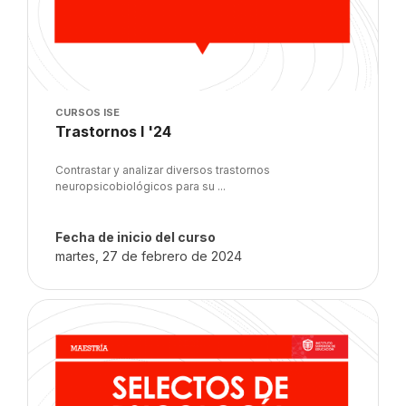
Imagen del curso
CURSOS ISE
Nombre del curso
Trastornos I '24
Texto del resumen del curso:
Contrastar y analizar diversos trastornos
neuropsicobiológicos para su ...
Fecha de inicio del curso
martes, 27 de febrero de 2024
Imagen del curso" Selectos de Psicología '24