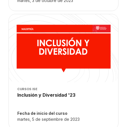
martes, 3 de octubre de 2023
Imagen del curso" Inclusión y Diversidad '23
Imagen del curso
CURSOS ISE
Nombre del curso
Inclusión y Diversidad '23
Texto del resumen del curso:
Fecha de inicio del curso
martes, 5 de septiembre de 2023