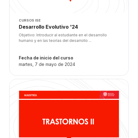
Imagen del curso
CURSOS ISE
Nombre del curso
Desarrollo Evolutivo '24
Texto del resumen del curso:
Objetivo: Introducir al estudiante en el desarrollo
humano y en las teorías del desarrollo ...
Fecha de inicio del curso
martes, 7 de mayo de 2024
Imagen del curso" Trastornos II '24