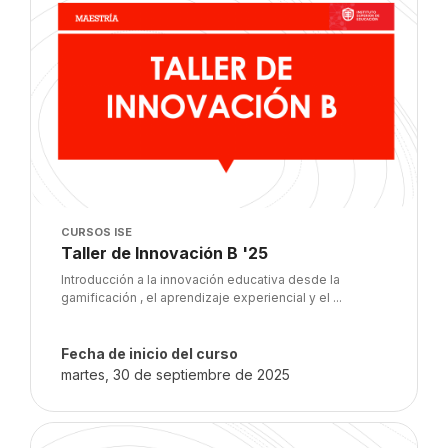
Imagen del curso
CURSOS ISE
Nombre del curso
Taller de Innovación B '25
Texto del resumen del curso:
Introducción a la innovación educativa desde la
gamificación , el aprendizaje experiencial y el ...
Fecha de inicio del curso
martes, 30 de septiembre de 2025
Imagen del curso" Taller de Innovación A '25