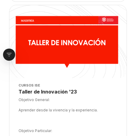
Imagen del curso" Taller de Innovación '23
Abrir cajón del bloque
Imagen del curso
CURSOS ISE
Nombre del curso
Taller de Innovación '23
Texto del resumen del curso:
Objetivo General:
Aprender desde la vivencia y la experiencia.
Objetivo Particular: