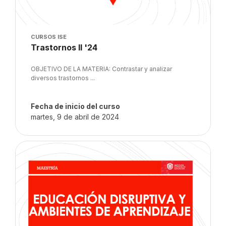
Imagen del curso
CURSOS ISE
Nombre del curso
Trastornos II '24
Texto del resumen del curso:
OBJETIVO DE LA MATERIA: Contrastar y analizar
diversos trastornos ...
Fecha de inicio del curso
martes, 9 de abril de 2024
Imagen del curso" Educación Disruptiva y ambientes de aprend