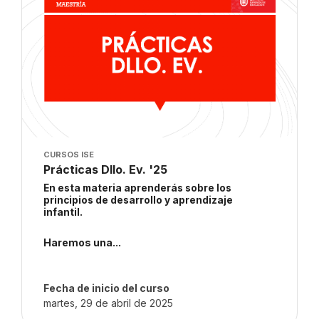
Imagen del curso
CURSOS ISE
Nombre del curso
Prácticas Dllo. Ev. '25
Texto del resumen del curso:
En esta materia aprenderás sobre los
principios de desarrollo y aprendizaje
infantil.
Haremos una...
Fecha de inicio del curso
martes, 29 de abril de 2025