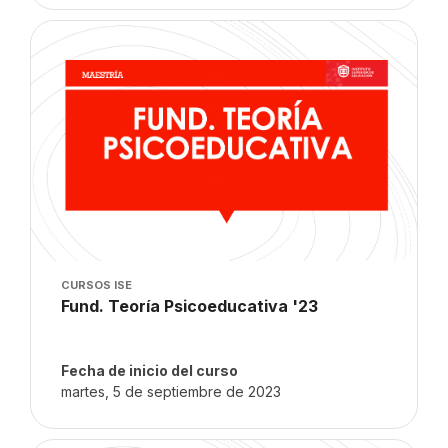
Imagen del curso" Fund. Teoría Psicoeducativa '23
Imagen del curso
CURSOS ISE
Nombre del curso
Fund. Teoría Psicoeducativa '23
Texto del resumen del curso:
Fecha de inicio del curso
martes, 5 de septiembre de 2023