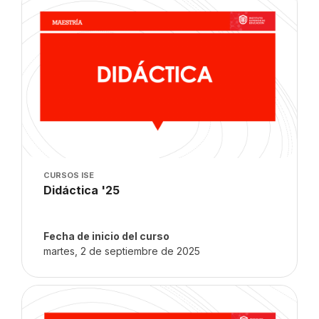
Imagen del curso
CURSOS ISE
Nombre del curso
Didáctica '25
Texto del resumen del curso:
Fecha de inicio del curso
martes, 2 de septiembre de 2025
Imagen del curso" Prácticas Dllo. Ev. '25