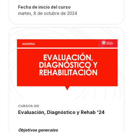
Fecha de inicio del curso
martes, 8 de octubre de 2024
Imagen del curso" Evaluación, Diagnóstico y Rehab '24
Imagen del curso
CURSOS ISE
Nombre del curso
Evaluación, Diagnóstico y Rehab '24
Texto del resumen del curso:
Objetivos generales