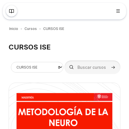
Saltar al contenido principal
Inicio
Cursos
CURSOS ISE
Bloques
CURSOS ISE
Bloques
Categorías
Buscar cursos
Buscar cu
Imagen del curso" Metodología de la Neuro '26