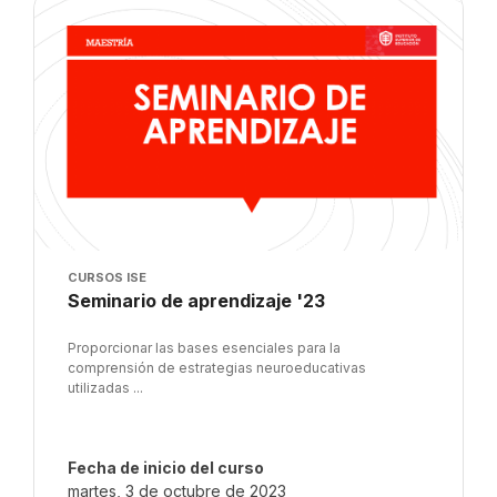
Imagen del curso
CURSOS ISE
Nombre del curso
Seminario de aprendizaje '23
Texto del resumen del curso:
Proporcionar las bases esenciales para la
comprensión de estrategias neuroeducativas
utilizadas ...
Fecha de inicio del curso
martes, 3 de octubre de 2023