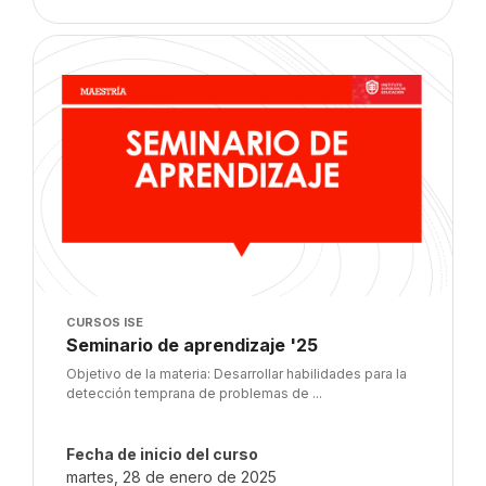
Imagen del curso" Seminario de aprendizaje '25
Imagen del curso
CURSOS ISE
Nombre del curso
Seminario de aprendizaje '25
Texto del resumen del curso:
Objetivo de la materia: Desarrollar habilidades para la
detección temprana de problemas de ...
Fecha de inicio del curso
martes, 28 de enero de 2025