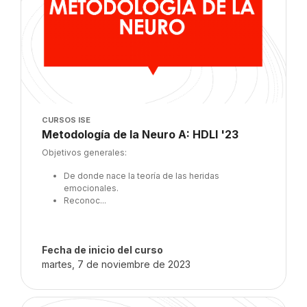
Imagen del curso
CURSOS ISE
Nombre del curso
Metodología de la Neuro A: HDLI '23
Texto del resumen del curso:
Objetivos generales:
De donde nace la teoría de las heridas
emocionales.
Reconoc...
Fecha de inicio del curso
martes, 7 de noviembre de 2023
Imagen del curso" Seminario de aprendizaje '23