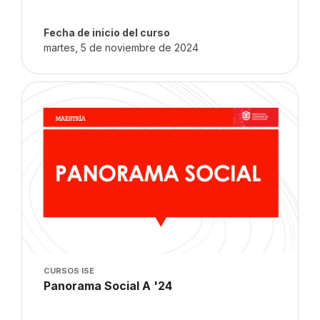
Fecha de inicio del curso
martes, 5 de noviembre de 2024
Imagen del curso" Panorama Social A '24
Imagen del curso
CURSOS ISE
Nombre del curso
Panorama Social A '24
Texto del resumen del curso: