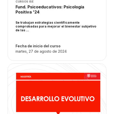
Imagen del curso
CURSOS ISE
Nombre del curso
Fund. Psicoeducativos: Psicología
Positiva '24
Texto del resumen del curso:
Se trabajan estrategias científicamente
comprobadas para mejorar el bienestar subjetivo
de las ...
Fecha de inicio del curso
martes, 27 de agosto de 2024
Imagen del curso" Desarrollo Evolutivo '24