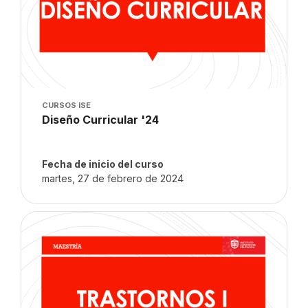
Imagen del curso
CURSOS ISE
Nombre del curso
Diseño Curricular '24
Texto del resumen del curso:
Fecha de inicio del curso
martes, 27 de febrero de 2024
Imagen del curso" Trastornos I '24