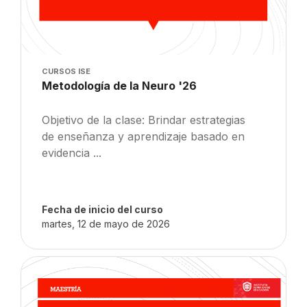
Imagen del curso
CURSOS ISE
Nombre del curso
Metodología de la Neuro '26
Texto del resumen del curso:
Objetivo de la clase: Brindar estrategias
de enseñanza y aprendizaje basado en
evidencia ...
Fecha de inicio del curso
martes, 12 de mayo de 2026
Imagen del curso" Panorama Social '26