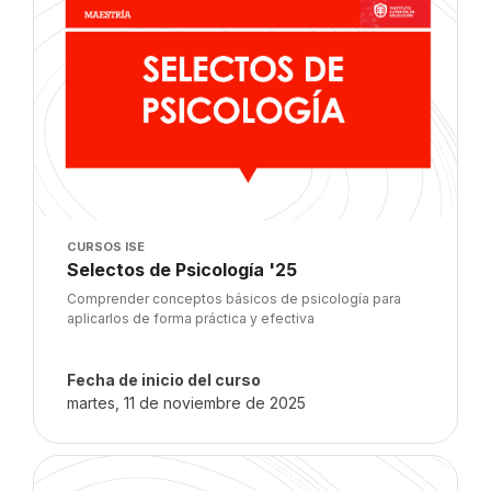
Imagen del curso
CURSOS ISE
Nombre del curso
Selectos de Psicología '25
Texto del resumen del curso:
Comprender conceptos básicos de psicología para
aplicarlos de forma práctica y efectiva
Fecha de inicio del curso
martes, 11 de noviembre de 2025
Imagen del curso" Taller de Innovación B '25