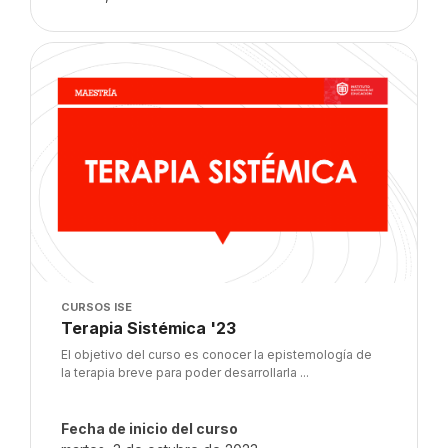
Imagen del curso" Terapia Sistémica '23
Imagen del curso
CURSOS ISE
Nombre del curso
Terapia Sistémica '23
Texto del resumen del curso:
El objetivo del curso es conocer la epistemología de
la terapia breve para poder desarrollarla ...
Fecha de inicio del curso