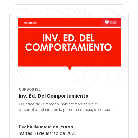
Imagen del curso" Inv. Ed. Del Comportamiento
Imagen del curso
CURSOS ISE
Nombre del curso
Inv. Ed. Del Comportamiento
Texto del resumen del curso:
Objetivo de la materia: hablaremos sobre el
desarrollo del niño en la primera infancia, detección...
Fecha de inicio del curso
martes, 11 de marzo de 2025