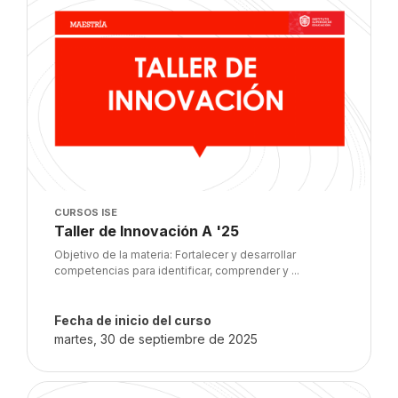
Imagen del curso
CURSOS ISE
Nombre del curso
Taller de Innovación A '25
Texto del resumen del curso:
Objetivo de la materia: Fortalecer y desarrollar
competencias para identificar, comprender y ...
Fecha de inicio del curso
martes, 30 de septiembre de 2025
Imagen del curso" Didáctica '25