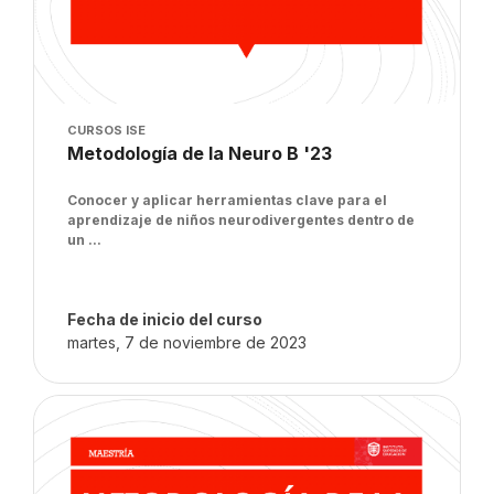
Imagen del curso
CURSOS ISE
Nombre del curso
Metodología de la Neuro B '23
Texto del resumen del curso:
Conocer y aplicar herramientas clave para el
aprendizaje de niños neurodivergentes dentro de
un ...
Fecha de inicio del curso
martes, 7 de noviembre de 2023
Imagen del curso" Metodología de la Neuro A: HDLI '23