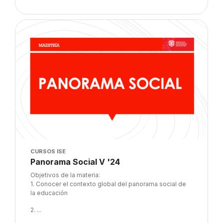
Imagen del curso" Panorama Social V '24
Imagen del curso
CURSOS ISE
Nombre del curso
Panorama Social V '24
Texto del resumen del curso:
Objetivos de la materia:
1. Conocer el contexto global del panorama social de
la educación
2. ...