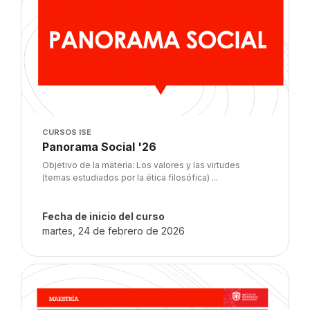
Imagen del curso
CURSOS ISE
Nombre del curso
Panorama Social '26
Texto del resumen del curso:
Objetivo de la materia: Los valores y las virtudes
(temas estudiados por la ética filosófica) ...
Fecha de inicio del curso
martes, 24 de febrero de 2026
Imagen del curso" Fund. Psicoed. Met. Teach like a champion