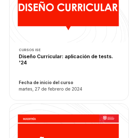
Imagen del curso
CURSOS ISE
Nombre del curso
Diseño Curricular: aplicación de tests.
'24
Texto del resumen del curso:
Fecha de inicio del curso
martes, 27 de febrero de 2024
Imagen del curso" Diseño Curricular '24